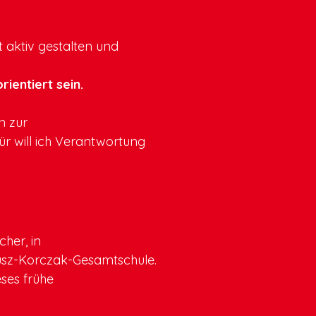
t aktiv gestalten und
ientiert sein.
n zur
ür will ich Verantwortung
her, in
usz-Korczak-Gesamtschule.
ses frühe